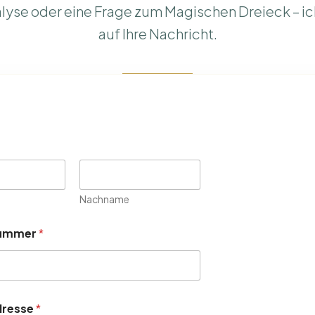
alyse oder eine Frage zum Magischen Dreieck – ic
auf Ihre Nachricht.
Nachname
nummer
*
dresse
*