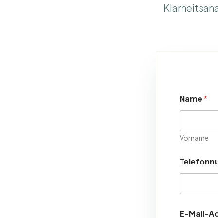
Klarheitsan
Name
*
Vorname
*
Telefon
*
T
e
l
e
f
E-Mail-A