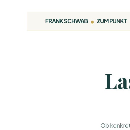
•
FRANK SCHWAB
ZUM PUNKT
La
Ob konkret