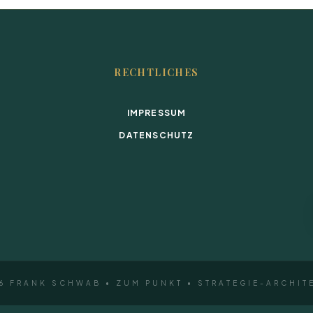
RECHTLICHES
IMPRESSUM
DATENSCHUTZ
6 FRANK SCHWAB • ZUM PUNKT • STRATEGIE-ARCHIT